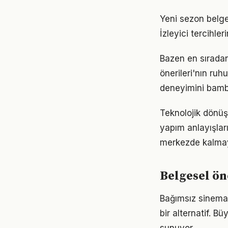
Yeni sezon belg
İzleyici tercihle
Bazen en sıradan
önerileri'nın ruh
deneyimini bamba
Teknolojik dönüş
yapım anlayışları
merkezde kalma
Belgesel ön
Bağımsız sinema,
bir alternatif. B