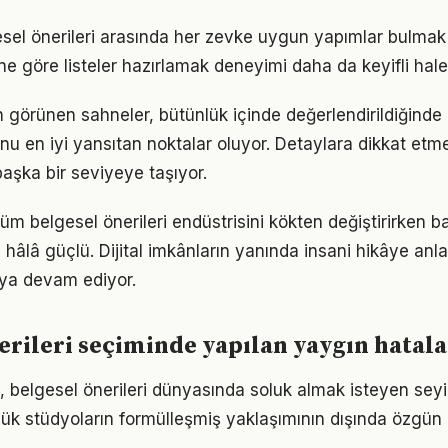
esel önerileri arasında her zevke uygun yapımlar bulm
rine göre listeler hazırlamak deneyimi daha da keyifli hale 
 görünen sahneler, bütünlük içinde değerlendirildiğinde
unu en iyi yansıtan noktalar oluyor. Detaylara dikkat etm
şka bir seviyeye taşıyor.
üm belgesel önerileri endüstrisini kökten değiştirirken b
 hâlâ güçlü. Dijital imkânların yanında insani hikâye anlat
ya devam ediyor.
erileri seçiminde yapılan yaygın hatala
 belgesel önerileri dünyasında soluk almak isteyen seyir
üyük stüdyoların formülleşmiş yaklaşımının dışında özgün