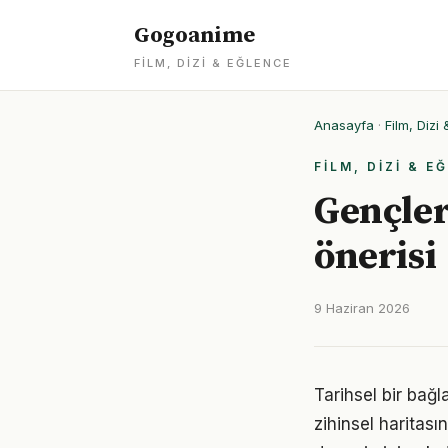
Gogoanime
FILM, DIZI & EĞLENCE
Anasayfa
·
Film, Dizi
FILM, DIZI & E
Gençler
önerisi
9 Haziran 2026
Tarihsel bir bağl
zihinsel haritası