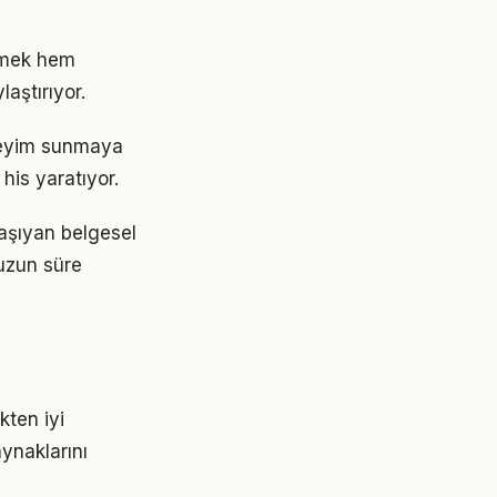
etmek hem
aştırıyor.
eneyim sunmaya
his yaratıyor.
taşıyan belgesel
 uzun süre
kten iyi
aynaklarını