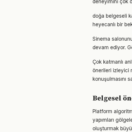
deneyimini çok da
doğa belgeseli k
heyecanlı bir bek
Sinema salonunun
devam ediyor. Gö
Çok katmanlı anl
önerileri izleyic
konuşulmasını sa
Belgesel ön
Platform algorit
yapımları gölgele
oluşturmak büyük