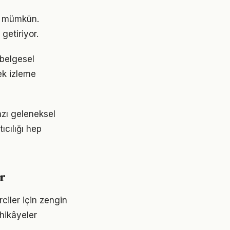
ak mümkün.
getiriyor.
 belgesel
ek izleme
azı geleneksel
ıcılığı hep
r
ciler için zengin
 hikâyeler