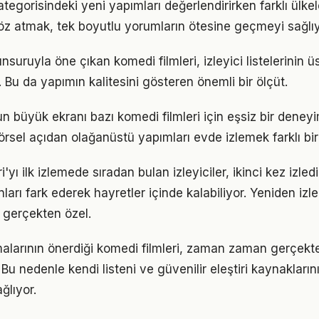
ategorisindeki yeni yapımları değerlendirirken farklı ülkele
göz atmak, tek boyutlu yorumların ötesine geçmeyi sağlıy
nsuruyla öne çıkan komedi filmleri, izleyici listelerinin üs
 Bu da yapımın kalitesini gösteren önemli bir ölçüt.
 büyük ekranı bazı komedi filmleri için eşsiz bir dene
rsel açıdan olağanüstü yapımları evde izlemek farklı bir 
i'yı ilk izlemede sıradan bulan izleyiciler, ikinci kez izled
arı fark ederek hayretler içinde kalabiliyor. Yeniden iz
 gerçekten özel.
malarının önerdiği komedi filmleri, zaman zaman gerçekte
 Bu nedenle kendi listeni ve güvenilir eleştiri kaynakları
ğlıyor.