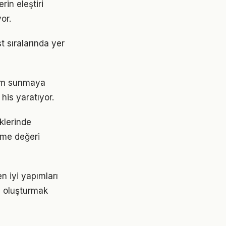
rin eleştiri
or.
t sıralarında yer
yim sunmaya
his yaratıyor.
iklerinde
leme değeri
n iyi yapımları
nı oluşturmak