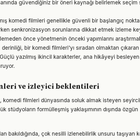
alanında güvendiğiniz bir öneri kaynağı belirlemek seçim 
mış komedi filmleri genellikle güvenli bir başlangıç nokta
erken senkronizasyon sorunlarına dikkat etmek izleme keyf
izlemeden önce yönetmenin önceki yapımlarını araştırmak
 derinliği, bir komedi filmleri'yı sıradan olmaktan çıkaran 
 Güçlü yazılmış ikincil karakterler, ana hikâyeyi besleyen
ruyor.
leri ve izleyici beklentileri
 komedi filmleri dünyasında soluk almak isteyen seyircil
üyük stüdyoların formülleşmiş yaklaşımının dışında özgün
n bakıldığında, çok nesilli izlenebilirlik unsuru taşıyan k