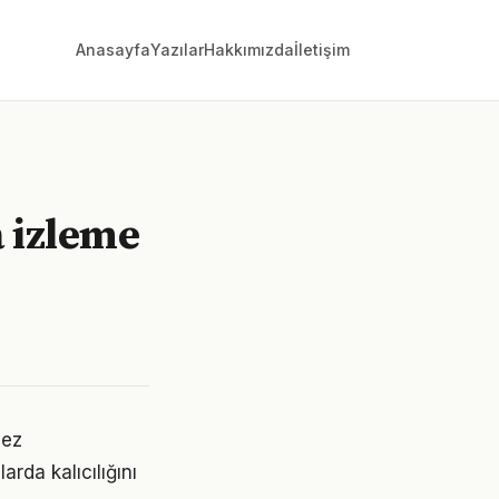
Anasayfa
Yazılar
Hakkımızda
İletişim
a izleme
mez
rda kalıcılığını