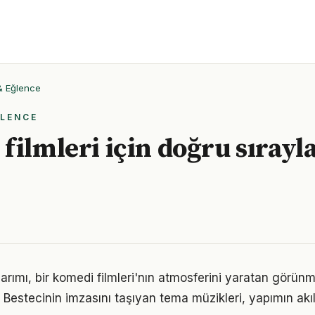
 & Eğlence
ĞLENCE
filmleri için doğru sırayl
arımı, bir komedi filmleri'nın atmosferini yaratan görün
estecinin imzasını taşıyan tema müzikleri, yapımın akılla