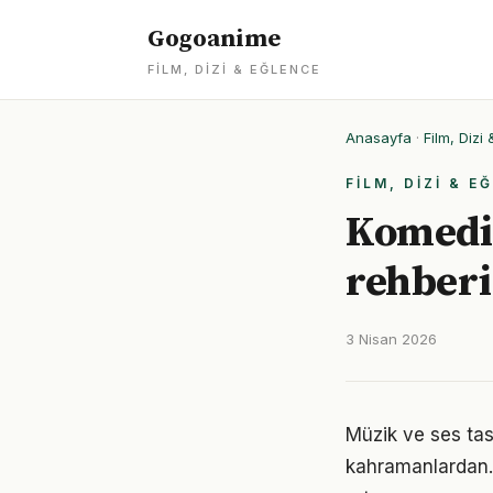
Gogoanime
FILM, DIZI & EĞLENCE
Anasayfa
·
Film, Dizi
FILM, DIZI & E
Komedi 
rehberi
3 Nisan 2026
Müzik ve ses tas
kahramanlardan. B