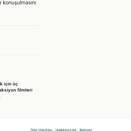
re konuşulmasını
k için üç
ksiyon filmleri
6
Site Haritası
·
Hakkımızda
·
İletişim