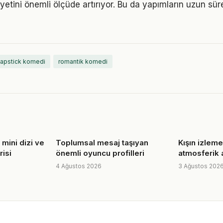
yetini önemli ölçüde artırıyor. Bu da yapımların uzun sü
lapstick komedi
romantik komedi
 mini dizi ve
Toplumsal mesaj taşıyan
Kışın izleme
risi
önemli oyuncu profilleri
atmosferik a
4 Ağustos 2026
3 Ağustos 202