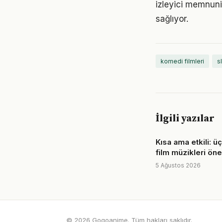
izleyici memnuni
sağlıyor.
komedi filmleri
s
İlgili yazılar
Kısa ama etkili: üç
film müzikleri öne
5 Ağustos 2026
© 2026 Gogoanime. Tüm hakları saklıdır.