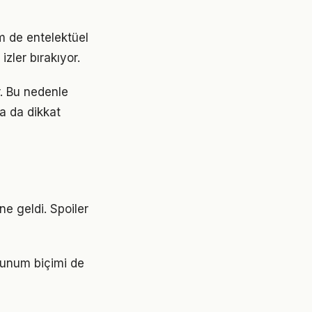
m de entelektüel
zler bırakıyor.
r. Bu nedenle
a da dikkat
ne geldi. Spoiler
sunum biçimi de