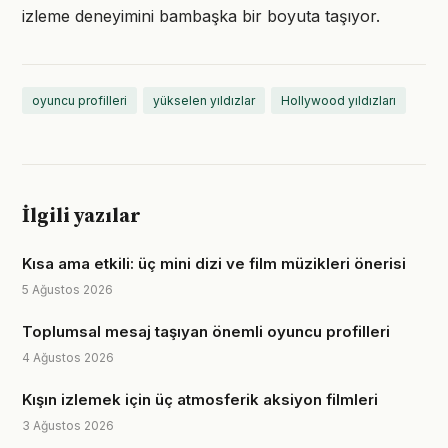
izleme deneyimini bambaşka bir boyuta taşıyor.
oyuncu profilleri
yükselen yıldızlar
Hollywood yıldızları
İlgili yazılar
Kısa ama etkili: üç mini dizi ve film müzikleri önerisi
5 Ağustos 2026
Toplumsal mesaj taşıyan önemli oyuncu profilleri
4 Ağustos 2026
Kışın izlemek için üç atmosferik aksiyon filmleri
3 Ağustos 2026