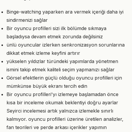
Binge-watching yaparken ara vermek içeriği daha iyi
sindirmenizi sağlar
Bir oyuncu profilleri sizi ilk bölümde sıkmaya
başladıysa devam etmek zorunda değilsiniz
ünlü oyuncular izlerken senkronizasyon sorunlarına
dikkat etmek izleme keyfini artırır
yükselen yıldızlar türündeki yapımlarda yönetmen
ismini takip etmek kaliteli seçim yapmanızı sağlar
Görsel efektlerin güçlü olduğu oyuncu profilleri için
mümkünse büyük ekranı tercih edin
Bir oyuncu profilleri'yı izlemeye başlamadan önce
kısa bir inceleme okumak beklentiyi doğru ayarlar
Seyirci incelemesi artık yalnızca izlemekle sınırlı
kalmıyor. oyuncu profilleri üzerine üretilen analizler,
fan teorileri ve perde arkası içerikler yapımın